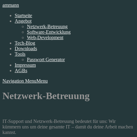
ammann
Startseite
Angebot
Netzwerk-Betreuung
Software-Entwicklung
Web-Development
Tech-Blog
Downloads
Tools
Passwort Generator
Impressum
AGBs
Navigation Menu
Menu
Netzwerk-Betreuung
IT-Support und Netzwerk-Betreuung bedeutet für uns: Wir
kümmern uns um deine gesamte IT – damit du deine Arbeit machen
kannst.